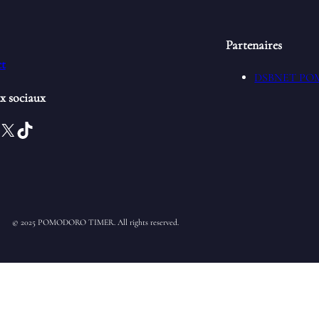
Partenaires
t
DSBNET P
x sociaux
X
TikTok
© 2025 POMODORO TIMER. All rights reserved.