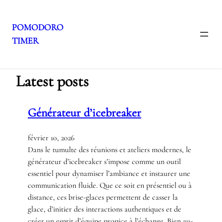
POMODORO
TIMER
Aller
au
contenu
Latest posts
Générateur d’icebreaker
février 10, 2026
Dans le tumulte des réunions et ateliers modernes, le
générateur d’icebreaker s’impose comme un outil
essentiel pour dynamiser l’ambiance et instaurer une
communication fluide. Que ce soit en présentiel ou à
distance, ces brise-glaces permettent de casser la
glace, d’initier des interactions authentiques et de
créer un esprit d’équipe propice à l’échange. Bien au-