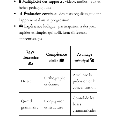
🖥️
Multiplicité des supports
: vidéos, audios, jeux et
fiches pédagogiques.
📊
Évaluation continue
: des tests réguliers guident
l’apprenant dans sa progression.
🎮
Expérience ludique
: participation à des jeux
rapides et simples qui sollicitent différents
apprentissages.
Type
Compétence
Avantage
d’exercice
ciblée 🎓
principal 🚀
✍️
Améliore la
Orthographe
Dictée
précision et la
et écoute
concentration
Consolide les
Quiz de
Conjugaison
bases
grammaire
et structure
grammaticales